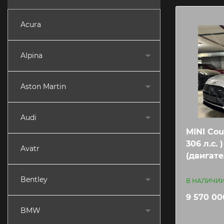
Acura
Alpina
Aston Martin
Audi
MINI Cou
306 л.c. 
Avatr
(двигател
Bentley
В НАЛИЧИ
9 570 00
BMW