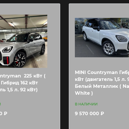
MINI Countryman Гиб
ntryman 225 кВт (
кВт (двигатель 1,5 л. 
) Гибрид 162 кВт
Белый Металлик ( N
ь 1,5 л. 92 кВт)
White )
И
В НАЛИЧИИ
0 ₽
9 570 000 ₽