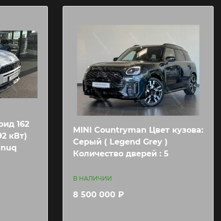
рид 162
MINI Countryman Цвет кузова:
92 кВт)
Серый ( Legend Grey )
anuq
Количество дверей : 5
В НАЛИЧИИ
8 500 000 ₽