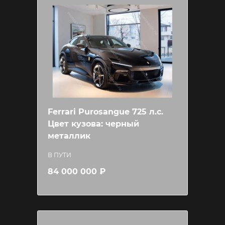
Ferrari Purosangue 725 л.c.
Цвет кузова: черный
металлик
В ПУТИ
84 000 000 ₽