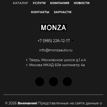
КАТАЛОГ
УСЛУГИ
КОМПАНИЯ
НОВОСТИ
Наружное зеркало с электро регулировкой и
подогревом
КОНТАКТЫ
ЗАПЧАСТИ
Память сиденья водителя и пассажира
Навигация
+7 (985) 226-12-17
info@monzaauto.ru
г. Тверь, Московское шоссе д.1 к.4
г. Москва МКАД 60й километр 4а
© 2026
Внимание!
Представленные на сайте данные о