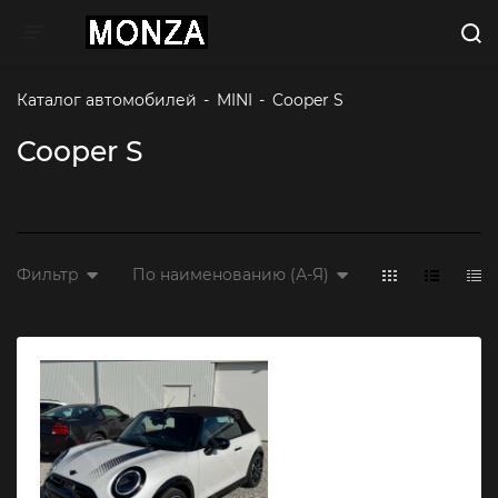
Toggle navigation
Каталог автомобилей
-
MINI
-
Cooper S
Cooper S
Фильтр
По наименованию (А-Я)