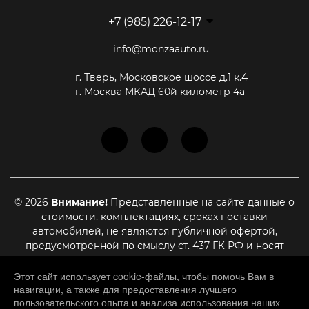
+7 (985) 226-12-17
info@monzaauto.ru
г. Тверь, Московское шоссе д.1 к.4
г. Москва МКАД 60й километр 4а
© 2026
Внимание!
Представленные на сайте данные о
стоимости, комплектациях, сроках поставки
автомобилей, не являются публичной офертой,
предусмотренной по смыслу ст. 437 ГК РФ и носят
информационный характер. Для уточнения актуальной
стоимости, сроках поставки и иных условиях,
Этот сайт использует cookie-файлы, чтобы помочь Вам в
навигации, а также для предоставления лучшего
являющихся существенными для заключения договора
пользовательского опыта и анализа использования наших
купли-продажи, необходимо связаться с нашими