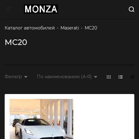
Toggle navigation
Каталог автомобилей
-
Maserati
-
MC20
MC20
Фильтр
По наименованию (А-Я)