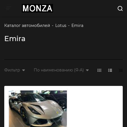
Toggle navigation
Каталог автомобилей
-
Lotus
-
Emira 
Emira
Фильтр
По наименованию (Я-А)