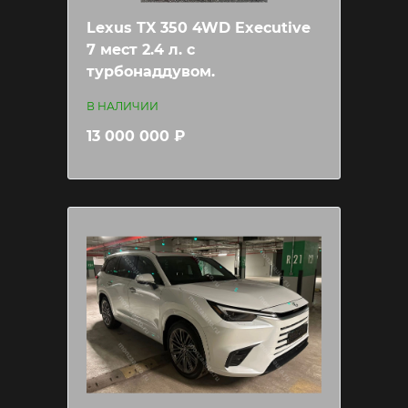
Lexus TX 350 4WD Executive
7 мест 2.4 л. с
турбонаддувом.
В НАЛИЧИИ
13 000 000 ₽