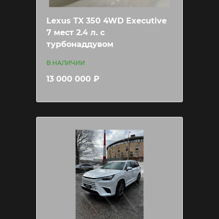
Lexus TX 350 4WD Executive
7 мест 2.4 л. с
турбонаддувом
В НАЛИЧИИ
13 000 000 ₽