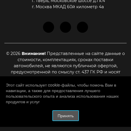
г. Тверь, Московское шоссе д.1 к.4
г. Москва МКАД 60й километр 4а
© 2026
Внимание!
Представленные на сайте данные о
стоимости, комплектациях, сроках поставки
автомобилей, не являются публичной офертой,
предусмотренной по смыслу ст. 437 ГК РФ и носят
информационный характер. Для уточнения актуальной
стоимости, сроках поставки и иных условиях,
Этот сайт использует cookie-файлы, чтобы помочь Вам в
навигации, а также для предоставления лучшего
являющихся существенными для заключения договора
пользовательского опыта и анализа использования наших
купли-продажи, необходимо связаться с нашими
продуктов и услуг
менеджерами
HATED.RU
– разработка и создание сайтов.
Принять