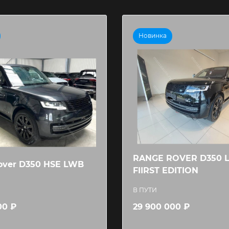
Новинка
RANGE ROVER D350 
over D350 HSE LWB
FIIRST EDITION
В ПУТИ
00 ₽
29 900 000 ₽