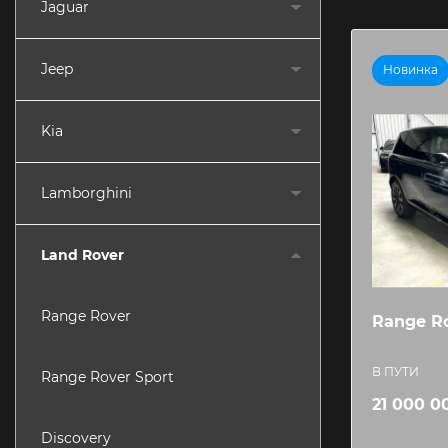
Jaguar
Jeep
Новинка
Kia
Lamborghini
Land Rover
Range Rover
Range R
В ПУТИ
Range Rover Sport
21 000 0
Discovery