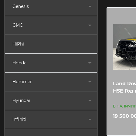
Genesis
GMC
HiPhi
Honda
Hummer
Land Rov
HSE Год 
Hyundai
В НАЛИЧИ
19 500 0
Infiniti