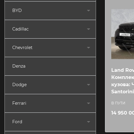
BYD
Cadillac
Chevrolet
Denza
Land Rov
Комплек
кузова:
Dodge
Santorini
Ferrari
В ПУТИ
14 950 0
Ford