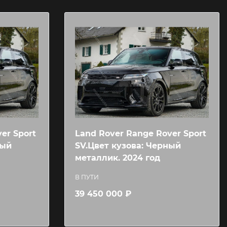
er Sport
Land Rover Range Rover Sport
ный
SV.Цвет кузова: Черный
металлик. 2024 год
В ПУТИ
39 450 000 ₽