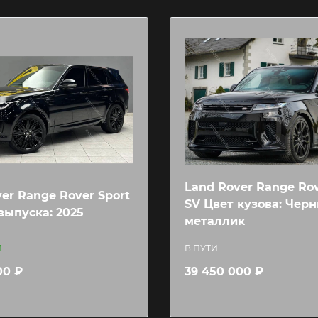
Land Rover Range Rov
er Range Rover Sport
SV Цвет кузова: Чер
выпуска: 2025
металлик
И
В ПУТИ
00 ₽
39 450 000 ₽