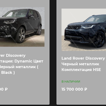
er Discovery
Land Rover Discovery
тация: Dynamic Цвет
Черный металлик
 Черный металлик (
Комплектация HSE
 Black )
В НАЛИЧИИ
00 ₽
15 700 000 ₽