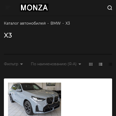
Toggle navigation
Каталог автомобилей
-
BMW
-
X3
X3
Фильтр
По наименованию (Я-А)