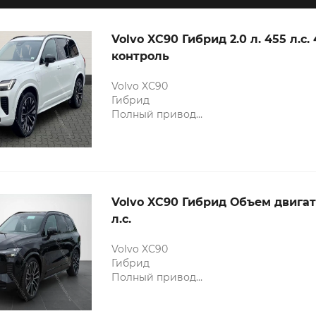
Volvo XC90 Гибрид 2.0 л. 455 л.c
контроль
Volvo XC90
Гибрид
Полный привод
Объем двигателя: 2.0 л. 455 л.c.
4-зонный климат контроль
Камеры 360
Рулевое колесо с подогревом
Ассистент дальнего света
Индукционная зарядка для смартфоно
Volvo XC90 Гибрид Объем двигате
Массажные сиденья
л.c.
Volvo XC90
Гибрид
Полный привод
Объем двигателя: 2.0 л. 455 л.c.
4-зонный климат контроль