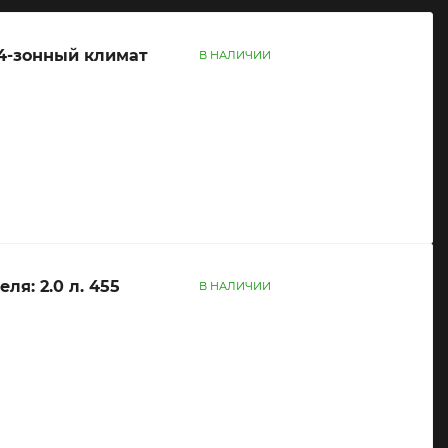
. 4-зонный климат
В НАЛИЧИИ
13 700 000 ₽
в
ля: 2.0 л. 455
В НАЛИЧИИ
13 700 000 ₽