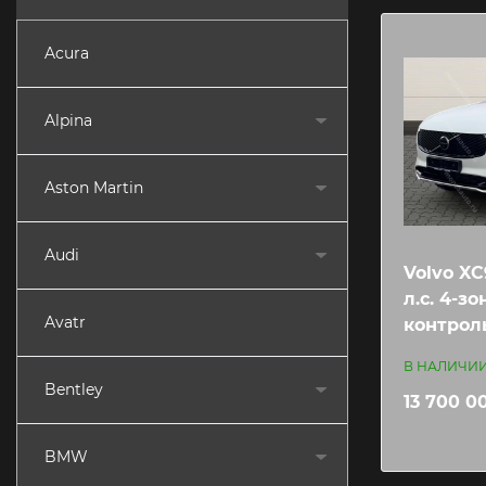
Acura
Alpina
Aston Martin
Audi
Volvo XC
л.c. 4-з
Avatr
контрол
В НАЛИЧИ
Bentley
13 700 0
BMW