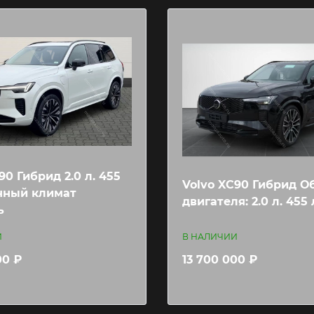
90 Гибрид 2.0 л. 455
Volvo XC90 Гибрид О
онный климат
двигателя: 2.0 л. 455 л
ь
И
В НАЛИЧИИ
00 ₽
13 700 000 ₽