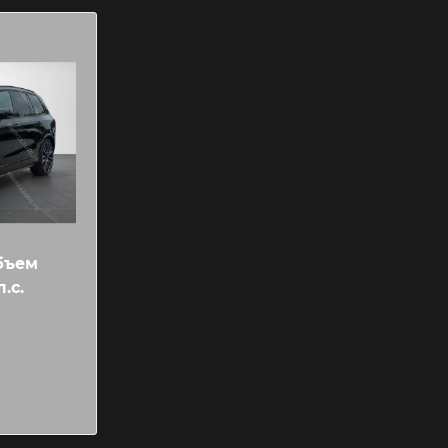
бъем
.c.