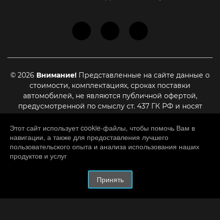
© 2026
Внимание!
Представленные на сайте данные о
стоимости, комплектациях, сроках поставки
автомобилей, не являются публичной офертой,
предусмотренной по смыслу ст. 437 ГК РФ и носят
информационный характер. Для уточнения актуальной
стоимости, сроках поставки и иных условиях,
Этот сайт использует cookie-файлы, чтобы помочь Вам в
навигации, а также для предоставления лучшего
являющихся существенными для заключения договора
пользовательского опыта и анализа использования наших
купли-продажи, необходимо связаться с нашими
продуктов и услуг
менеджерами
HATED.RU
– разработка и создание сайтов.
Принять