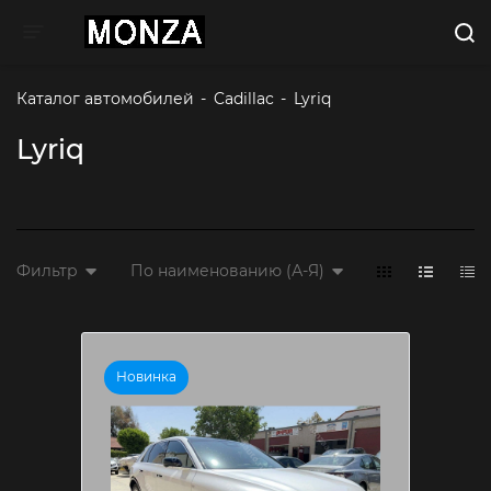
Toggle navigation
Каталог автомобилей
-
Cadillac
-
Lyriq
Lyriq
Фильтр
По наименованию (А-Я)
Новинка