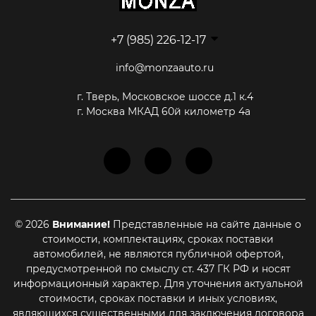
+7 (985) 226-12-17
info@monzaauto.ru
г. Тверь, Московское шоссе д.1 к.4
г. Москва МКАД 60й километр 4а
© 2026
Внимание!
Представленные на сайте данные о
стоимости, комплектациях, сроках поставки
автомобилей, не являются публичной офертой,
предусмотренной по смыслу ст. 437 ГК РФ и носят
информационный характер. Для уточнения актуальной
стоимости, сроках поставки и иных условиях,
Этот сайт использует cookie-файлы, чтобы помочь Вам в
навигации, а также для предоставления лучшего
являющихся существенными для заключения договора