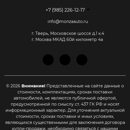
+7 (985) 226-12-17
info@monzaauto.ru
г. Тверь, Московское шоссе д.1 к.4
г. Москва МКАД 60й километр 4а
© 2026
Внимание!
Представленные на сайте данные о
стоимости, комплектациях, сроках поставки
автомобилей, не являются публичной офертой,
предусмотренной по смыслу ст. 437 ГК РФ и носят
информационный характер. Для уточнения актуальной
стоимости, сроках поставки и иных условиях,
Этот сайт использует cookie-файлы, чтобы помочь Вам в
навигации, а также для предоставления лучшего
являющихся существенными для заключения договора
пользовательского опыта и анализа использования наших
купли-продажи, необходимо связаться с нашими