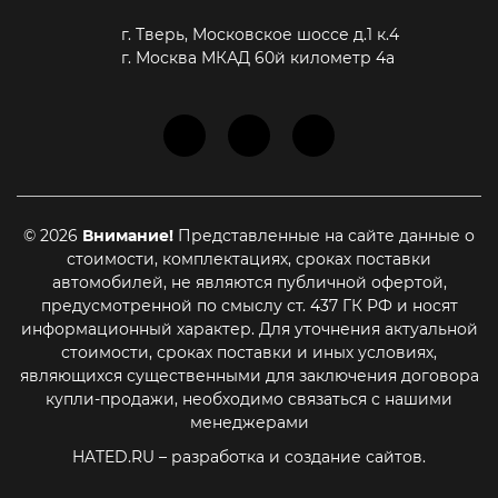
г. Тверь, Московское шоссе д.1 к.4
г. Москва МКАД 60й километр 4а
© 2026
Внимание!
Представленные на сайте данные о
стоимости, комплектациях, сроках поставки
автомобилей, не являются публичной офертой,
предусмотренной по смыслу ст. 437 ГК РФ и носят
информационный характер. Для уточнения актуальной
стоимости, сроках поставки и иных условиях,
Этот сайт использует cookie-файлы, чтобы помочь Вам в
навигации, а также для предоставления лучшего
являющихся существенными для заключения договора
пользовательского опыта и анализа использования наших
купли-продажи, необходимо связаться с нашими
продуктов и услуг
менеджерами
HATED.RU
– разработка и создание сайтов.
Принять