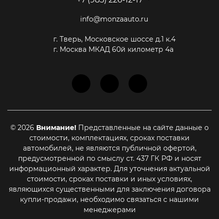
info@monzaauto.ru
г. Тверь, Московское шоссе д.1 к.4
г. Москва МКАД 60й километр 4а
© 2026
Внимание!
Представленные на сайте данные о
стоимости, комплектациях, сроках поставки
автомобилей, не являются публичной офертой,
предусмотренной по смыслу ст. 437 ГК РФ и носят
информационный характер. Для уточнения актуальной
стоимости, сроках поставки и иных условиях,
Этот сайт использует cookie-файлы, чтобы помочь Вам в
навигации, а также для предоставления лучшего
являющихся существенными для заключения договора
пользовательского опыта и анализа использования наших
купли-продажи, необходимо связаться с нашими
продуктов и услуг
менеджерами