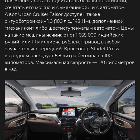
Для Starlet Cross этот двигатель безальтернативный,
сочетать его можно и с «механикой», и с автоматом.
А вот Urban Cruiser Taisor доступен также
с «турботройкой» 1.0 (100 л.с., 148 Нм), дополненной
«механикой» либо шестиступенчатым автоматом. Цены
на такие машины начинают от 1 055 000 индийских
рупий, или 1,1 миллиона рублей. Привод в любом
случае только передний. Кроссовер Starlet Cross
в среднем расходует 5,8 литра бензина на 100
километров. Максимальная скорость — 170 километров
в час.