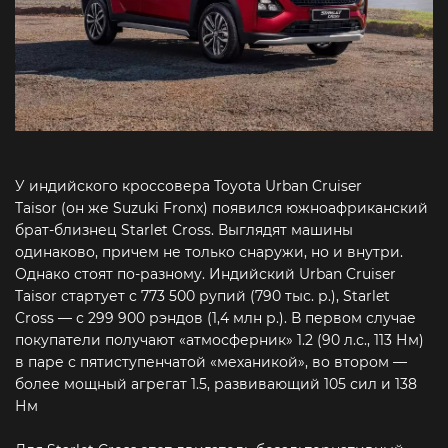
У индийского кроссовера Toyota Urban Cruiser
Taisor (он же Suzuki Fronx) появился южноафриканский
брат-близнец Starlet Cross. Выглядят машины
одинаково, причем не только снаружи, но и внутри.
Однако стоят по-разному. Индийский Urban Cruiser
Taisor стартует с 773 500 рупий (790 тыс. р.), Starlet
Cross — с 299 900 рэндов (1,4 млн р.). В первом случае
покупатели получают «атмосферник» 1.2 (90 л.с., 113 Нм)
в паре с пятиступенчатой «механикой», во втором —
более мощный агрегат 1.5, развивающий 105 сил и 138
Нм