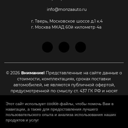
info@monzaauto.ru
г. Тверь, Московское шоссе д.1 к.4
г. Москва МКАД 60й километр 4а
© 2026
Внимание!
Представленные на сайте данные о
стоимости, комплектациях, сроках поставки
автомобилей, не являются публичной офертой,
предусмотренной по смыслу ст. 437 ГК РФ и носят
информационный характер. Для уточнения актуальной
стоимости, сроках поставки и иных условиях,
Этот сайт использует cookie-файлы, чтобы помочь Вам в
навигации, а также для предоставления лучшего
являющихся существенными для заключения договора
пользовательского опыта и анализа использования наших
купли-продажи, необходимо связаться с нашими
продуктов и услуг
менеджерами