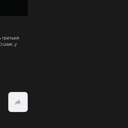
ь третьей
uiser, у