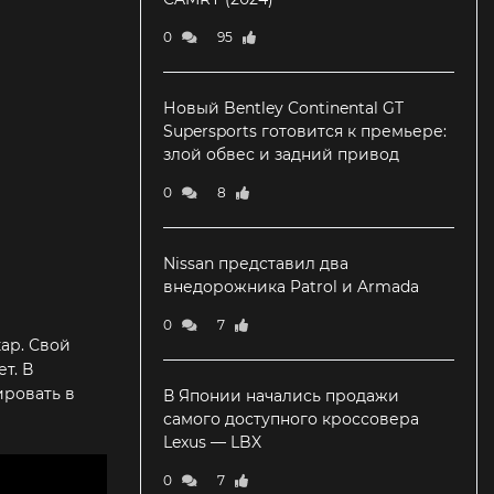
0
95
Новый Bentley Continental GT
Supersports готовится к премьере:
злой обвес и задний привод
0
8
Nissan представил два
внедорожника Patrol и Armada
0
7
ар. Свой
т. В
ировать в
В Японии начались продажи
самого доступного кроссовера
Lexus — LBX
0
7