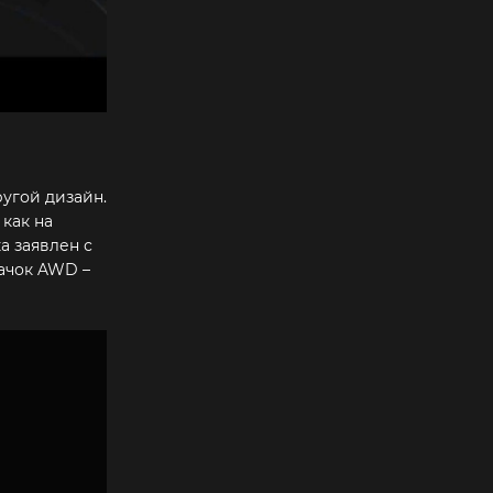
ругой дизайн.
как на
а заявлен с
ачок AWD –