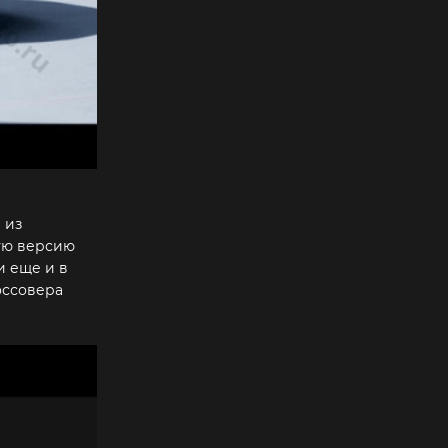
 из
ную версию
и еще и в
оссовера