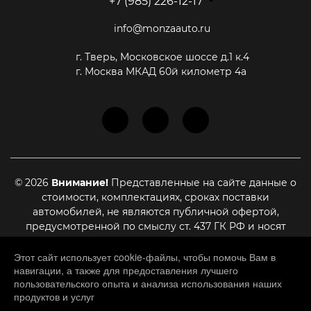
+7 (985) 226-12-17
info@monzaauto.ru
г. Тверь, Московское шоссе д.1 к.4
г. Москва МКАД 60й километр 4а
© 2026
Внимание!
Представленные на сайте данные о
стоимости, комплектациях, сроках поставки
автомобилей, не являются публичной офертой,
предусмотренной по смыслу ст. 437 ГК РФ и носят
информационный характер. Для уточнения актуальной
стоимости, сроках поставки и иных условиях,
Этот сайт использует cookie-файлы, чтобы помочь Вам в
навигации, а также для предоставления лучшего
являющихся существенными для заключения договора
пользовательского опыта и анализа использования наших
купли-продажи, необходимо связаться с нашими
продуктов и услуг
менеджерами