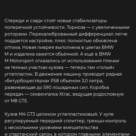
Спереди и сзади стоят новые стабилизаторы
поперечной устойчивости. Тормоза — с увеличенными
роторами. Перекалиброванный дифференциал легче
поддается настройке, плюс полностью обновлена
оптика. Новая ливрея выполнена в цветах BMW
M и издалека кажется объёмной. А ещё в BMW
M Motorsport отказались от использования пленки
на темных участках кузова — теперь там «голый»
углепластик. В движение машину приводит рядная
«битурбошестёрка» P58 объемом 3,0 литра,
развивающая до 590 лошадиных сил. Коробка
передач — секвенталка Xtrac, ведущая родословную
от M8 GTE.
Кузов M4 GT3 целиком углепластиковый. У купе
регулируемый передний сплиттер, трекшн-контроль
с несколькими уровнями вмешательства
и спартанский салон, в котором главными элементами