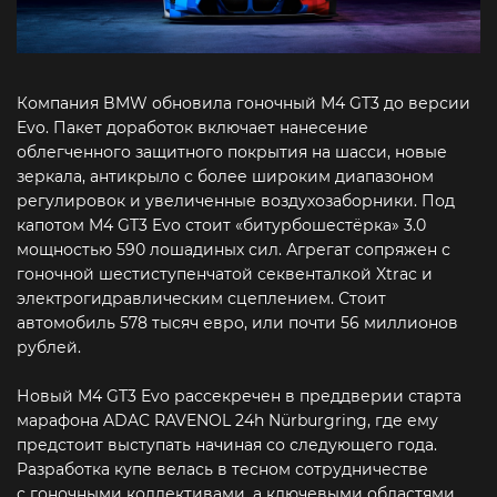
Компания BMW обновила гоночный M4 GT3 до версии
Evo. Пакет доработок включает нанесение
облегченного защитного покрытия на шасси, новые
зеркала, антикрыло с более широким диапазоном
регулировок и увеличенные воздухозаборники. Под
капотом M4 GT3 Evo стоит «битурбошестёрка» 3.0
мощностью 590 лошадиных сил. Агрегат сопряжен с
гоночной шестиступенчатой секвенталкой Xtrac и
электрогидравлическим сцеплением. Стоит
автомобиль 578 тысяч евро, или почти 56 миллионов
рублей.
Новый M4 GT3 Evo рассекречен в преддверии старта
марафона ADAC RAVENOL 24h Nürburgring, где ему
предстоит выступать начиная со следующего года.
Разработка купе велась в тесном сотрудничестве
с гоночными коллективами, а ключевыми областями