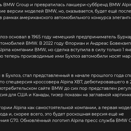
сть BMW Group и превратилась лакшери-суббренд BMW Alpin
ие версии моделей BMW, но, оказывается, будет ещё посл
в рамках американского автомобильного конкурса элегантн
хлоэ основал в 1965 году немецкий предприниматель Бурка
томобилей BMW. В 2022 году Флориан и Андреас Бовензип
pina компании BMW, но сделка вступила в силу только 1 ян
 но теперь производимые ими Бухлоэ автомобили носят мар
в Бухлоэ, стал представленный в начале прошлого года сп
осто спецверсия кроссовера Alpina XB7, дебютировавшего в 
потребительском сайте BMW до сих пор представлен регул
ия для США и Канады, тизер показан на заглавной картинке
ории Alpina как самостоятельной компании, а первая моде
да и, скорее всего, это будет роскошная версия ещё не
ния G70. Обновлённый логотип Alpina пресс служба BMW 