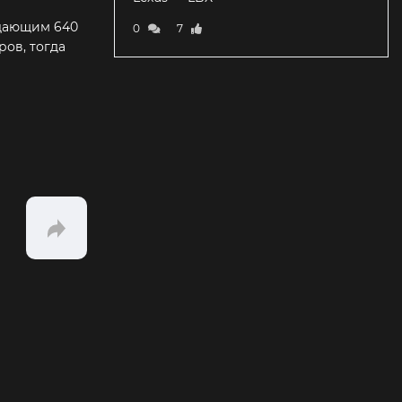
ыдающим 640
0
7
ров, тогда