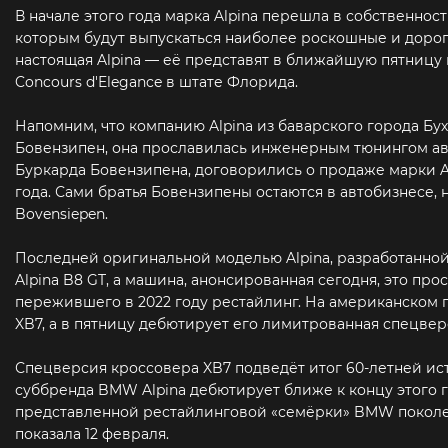
В начале этого года марка Alpina перешла в собственно
которым будут выпускаться наиболее роскошные и дорог
настоящая Alpina — её представят в ближайшую пятницу 
Concours d'Elegance в штате Флорида.
Напомним, что компанию Alpina из баварского города Бу
Бовензипен, она прославилась инженерным тюнингом ав
Буркарда Бовензипена, договорились о продаже марки Al
года. Сами братья Бовензипены остаются в автобизнесе,
Bovensiepen.
Последней оригинальной моделью Alpina, разработанной 
Alpina B8 GT, а машина, анонсированная сегодня, это пр
пережившего в 2022 году рестайлинг. На американском 
XB7, а в пятницу дебютирует его лимитрованная спецверс
Спецверсия кроссовера XB7 подведёт итог 60-летней ист
суббренда BMW Alpina дебютирует ближе к концу этого го
представленной рестайлинговой «семёрки» BMW поколе
показала 12 февраля.