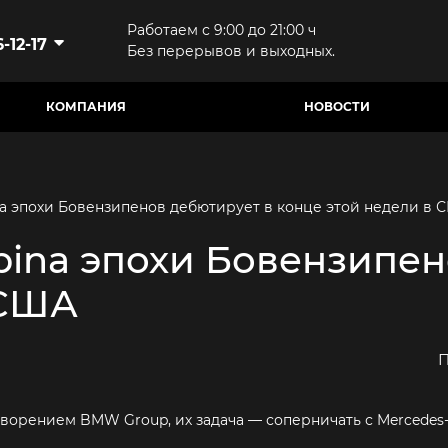
Работаем с 9:00 до 21:00 ч
-12-17
Без перерывов и выходных.
КОМПАНИЯ
НОВОСТИ
na эпохи Бовензипенов дебютирует в конце этой недели в 
pina эпохи Бовензипен
 США
П
ворением BMW Group, их задача — соперничать с Mercedes