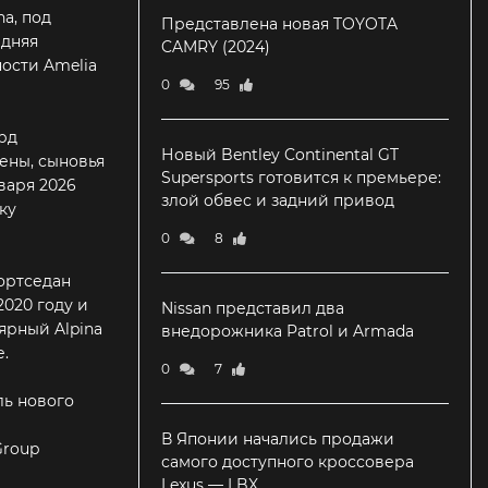
a, под
Представлена новая TOYOTA
едняя
CAMRY (2024)
ости Amelia
0
95
рд
Новый Bentley Continental GT
ены, сыновья
Supersports готовится к премьере:
варя 2026
злой обвес и задний привод
ку
0
8
ортседан
2020 году и
Nissan представил два
ярный Alpina
внедорожника Patrol и Armada
.
0
7
ль нового
В Японии начались продажи
Group
самого доступного кроссовера
Lexus — LBX