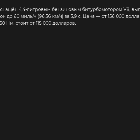
 оснащён 4,4-литровым бензиновым битурбомотором V8, в
 до 60 миль/ч (96,56 км/ч) за 3,9 с. Цена — от 156 000 долла
0 Нм, стоит от 115 000 долларов.