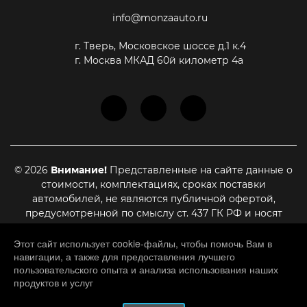
info@monzaauto.ru
г. Тверь, Московское шоссе д.1 к.4
г. Москва МКАД 60й километр 4а
© 2026
Внимание!
Представленные на сайте данные о
стоимости, комплектациях, сроках поставки
автомобилей, не являются публичной офертой,
предусмотренной по смыслу ст. 437 ГК РФ и носят
информационный характер. Для уточнения актуальной
стоимости, сроках поставки и иных условиях,
Этот сайт использует cookie-файлы, чтобы помочь Вам в
навигации, а также для предоставления лучшего
являющихся существенными для заключения договора
пользовательского опыта и анализа использования наших
купли-продажи, необходимо связаться с нашими
продуктов и услуг
менеджерами
HATED.RU
– разработка и создание сайтов.