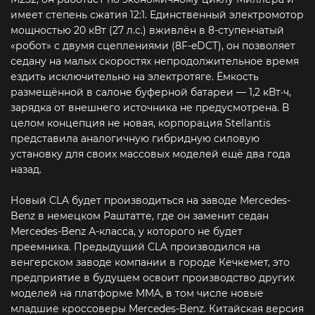
имеет степень сжатия 12:1. Единственный электромотор
мощностью 20 кВт (27 л.с.) вживлён в 8-ступенчатый
«робот» с двумя сцеплениями (8F-eDCT), он позволяет
седану на малых скоростях непродолжительное время
ездить исключительно на электротяге. Ёмкость
размещённой в салоне буферной батареи — 1,2 кВт·ч,
зарядка от внешнего источника не предусмотрена. В
целом концепция не новая, корпорация Stellantis
представила аналогичную гибридную силовую
установку для своих массовых моделей ещё два года
назад.
Новый CLA будет производиться на заводе Mercedes-
Benz в немецком Раштатте, где он заменит седан
Mercedes-Benz А-класса, у которого не будет
преемника. Предыдущий CLA производился на
венгерском заводе компании в городе Кечкемет, это
предприятие в будущем освоит производство других
моделей на платформе MMA, в том числе новые
младшие кроссоверы Mercedes-Benz. Китайская версия