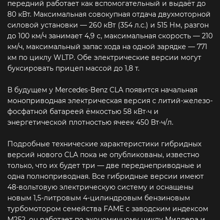
передний работает как вспомогательный и выдаёт до
80 кВт. Максимальная совокупная отдача двухмоторной
силовой установки — 260 кВт (354 л.с.) и 515 Нм, разгон
до 100 км/ч занимает 4,9 с, максимальная скорость — 210
км/ч, максимальный запас хода на одной зарядке — 771
км по циклу WLTP. Обе электрические версии могут
буксировать прицеп массой до 1,8 т.
В будущем у Mercedes-Benz CLA появится начальная
моноприводная электрическая версия с литий-железо-
фосфатной батареей ёмкостью 58 кВт·ч и
энергетической плотностью ячеек 450 Вт·ч/л.
Подробные технические характеристики гибридных
версий нового CLA пока не опубликованы, известно
только, что их будет три — две переднеприводные и
одна полноприводная. Все гибридные версии имеют
48-вольтовую электрическую систему и оснащены
новым 1,5-литровым 4-цилиндровым бензиновым
турбомотором семейства FAME с заводским индексом
M252, он работает по экономичному циклу Миллера и