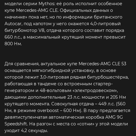
модели серии Mythos: её роль исполнит особенное
купе Mercedes-AMG CLE. Официальных данных о
«начинке» пока нет, но по информации британского
Autocar, под капотом у него окажется 4,0-литровый
битурбомотор V8, отдача которого составит порядка
660 л.с., а максимальный крутящий момент превысит
800 Нм.
Для сравнения, актуальное купе Mercedes-AMG CLE 53
оснащается мягкогибридной установку, в основе
которой лежит 3,0-литровая рядная битурбошестёрка,
работающая в тандеме со встроенным стартер-
генератором и 48-вольтовым «электродовеском»,
дающими дополнительные 23 л.с. мощности и 205 Нм
крутящего момента. Совокупная отдача – 449 л.с. (560
Нм, в режиме overboost – 600 Нм). В пару предлагается
девятиступенчатая автоматическая коробка AMG 9G
Speedshift. На разгон с места со «сотни» у этой модели
уходит 4,2 секунды.