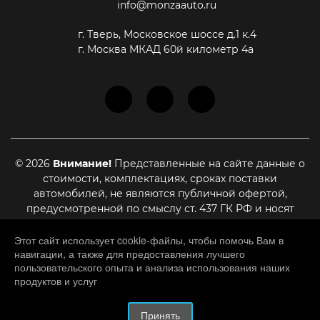
info@monzaauto.ru
г. Тверь, Московское шоссе д.1 к.4
г. Москва МКАД 60й километр 4а
© 2026
Внимание!
Представленные на сайте данные о
стоимости, комплектациях, сроках поставки
автомобилей, не являются публичной офертой,
предусмотренной по смыслу ст. 437 ГК РФ и носят
информационный характер. Для уточнения актуальной
стоимости, сроках поставки и иных условиях,
Этот сайт использует cookie-файлы, чтобы помочь Вам в
навигации, а также для предоставления лучшего
являющихся существенными для заключения договора
пользовательского опыта и анализа использования наших
купли-продажи, необходимо связаться с нашими
продуктов и услуг
менеджерами
HATED.RU
– разработка и создание сайтов.
Принять