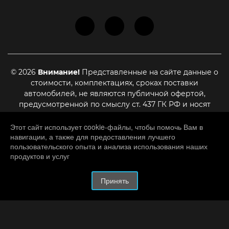
© 2026
Внимание!
Представленные на сайте данные о
стоимости, комплектациях, сроках поставки
автомобилей, не являются публичной офертой,
предусмотренной по смыслу ст. 437 ГК РФ и носят
информационный характер. Для уточнения актуальной
стоимости, сроках поставки и иных условиях,
Этот сайт использует cookie-файлы, чтобы помочь Вам в
навигации, а также для предоставления лучшего
являющихся существенными для заключения договора
пользовательского опыта и анализа использования наших
купли-продажи, необходимо связаться с нашими
продуктов и услуг
менеджерами
HATED.RU
– разработка и создание сайтов.
Принять