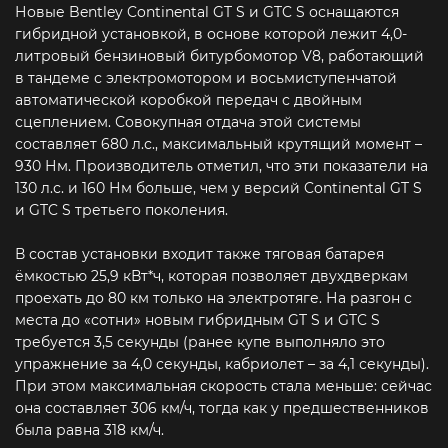
Новые Bentley Continental GT S и GTC S оснащаются
гибридной установкой, в основе которой лежит 4,0-
литровый бензиновый битурбомотор V8, работающий
в тандеме с электромотором и восьмиступенчатой
автоматической коробкой передач с двойным
сцеплением. Совокупная отдача этой системы
составляет 680 л.с., максимальный крутящий момент –
930 Нм. Производитель отметил, что эти показатели на
130 л.с. и 160 Нм больше, чем у версий Continental GT S
и GTC S третьего поколения.
В состав установки входит также тяговая батарея
ёмкостью 25,9 кВт*ч, которая позволяет двухдверкам
проехать до 80 км только на электротяге. На разгон с
места до «сотни» новым гибридным GT S и GTC S
требуется 3,5 секунды (ранее купе выполняло это
упражнение за 4,0 секунды, кабриолет – за 4,1 секунды).
При этом максимальная скорость стала меньше: сейчас
она составляет 306 км/ч, тогда как у предшественников
была равна 318 км/ч.