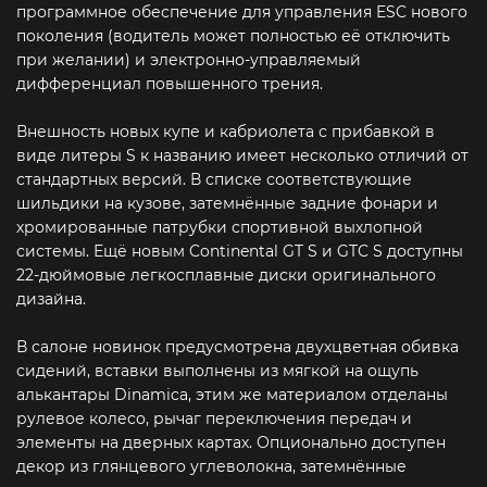
программное обеспечение для управления ESC нового
поколения (водитель может полностью её отключить
при желании) и электронно-управляемый
дифференциал повышенного трения.
Внешность новых купе и кабриолета с прибавкой в
виде литеры S к названию имеет несколько отличий от
стандартных версий. В списке соответствующие
шильдики на кузове, затемнённые задние фонари и
хромированные патрубки спортивной выхлопной
системы. Ещё новым Continental GT S и GTC S доступны
22-дюймовые легкосплавные диски оригинального
дизайна.
В салоне новинок предусмотрена двухцветная обивка
сидений, вставки выполнены из мягкой на ощупь
алькантары Dinamica, этим же материалом отделаны
рулевое колесо, рычаг переключения передач и
элементы на дверных картах. Опционально доступен
декор из глянцевого углеволокна, затемнённые