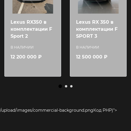
Lexus RX350 в
Lexus RX 350 в
комплектации F
комплектации F
Sport 2
SPORT 3
В НАЛИЧИИ
В НАЛИЧИИ
12 200 000 ₽
12 500 000 ₽
/upload/images/commercial-background.png
Код PHP
)">