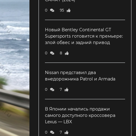
0
95
Новый Bentley Continental GT
Supersports готовится к премьере:
злой обвес и задний привод
0
8
Nissan представил два
внедорожника Patrol и Armada
0
7
В Японии начались продажи
самого доступного кроссовера
Lexus — LBX
0
7