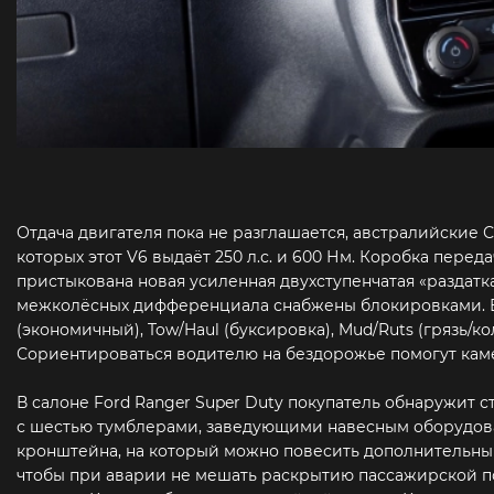
Отдача двигателя пока не разглашается, австралийские 
которых этот V6 выдаёт 250 л.с. и 600 Нм. Коробка перед
пристыкована новая усиленная двухступенчатая «раздатк
межколёсных дифференциала снабжены блокировками. Е
(экономичный), Tow/Haul (буксировка), Mud/Ruts (грязь/ко
Сориентироваться водителю на бездорожье помогут каме
В салоне Ford Ranger Super Duty покупатель обнаружит
с шестью тумблерами, заведующими навесным оборудова
кронштейна, на который можно повесить дополнительный
чтобы при аварии не мешать раскрытию пассажирской 