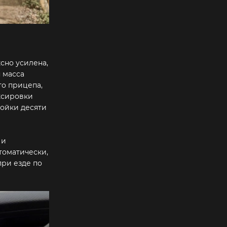
сно усилена,
 масса
го прицепа,
уксировки
ройки десяти
 и
томатически,
при езде по