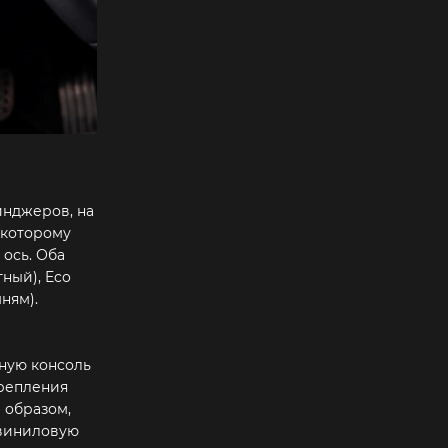
йнджеров, на
к которому
ось. Оба
ный), Eco
ням).
чную консоль
крепления
 образом,
 виниловую