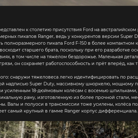
едставлен к столетию присутствия Ford на австралийском
ерных пикапов Ranger, ведь у конкурентов версии Super Du
ть полноразмерного пикапа Ford F-150 в более компактном к
восходит старшего брата, поскольку при его разработке о
иях, в том числе на тяжёлом бездорожье. Маленькая детал
рязи, он сохраняет работоспособность и прёт вперёд, как т
ного: снаружи тяжеловеса легко идентифицировать по ра
ой надписью Super Duty, массивному шноркелю, мощному 
а и усиленным 18-дюймовым колёсам с восемью шпильками,
икальную раму, изготовленную из более прочной стали, ме
ны. Валы и полуоси в трансмиссии тоже усилены, колёса п
еет самый крупный в гамме Ranger корпус дифференциала.