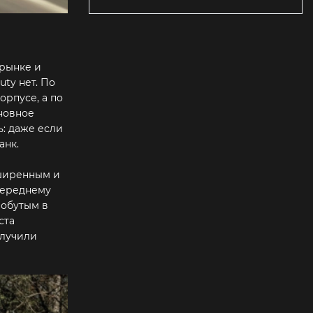
 рынке и
ty нет. По
орпусе, а по
сновное
ь: даже если
анк.
сширенным и
переднему
 обутым в
ста
олучили