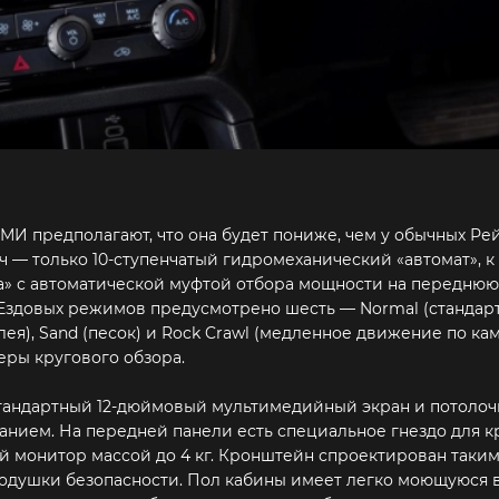
СМИ предполагают, что она будет пониже, чем у обычных Ре
ач — только 10-ступенчатый гидромеханический «автомат», 
а» с автоматической муфтой отбора мощности на переднюю 
здовых режимов предусмотрено шесть — Normal (стандарт
лея), Sand (песок) и Rock Crawl (медленное движение по кам
ры кругового обзора.
 стандартный 12-дюймовый мультимедийный экран и потоло
нием. На передней панели есть специальное гнездо для 
 монитор массой до 4 кг. Кронштейн спроектирован таким
подушки безопасности. Пол кабины имеет легко моющуюся