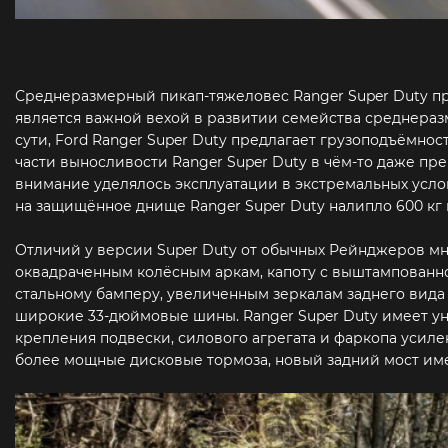
Среднеразмерный пикап-тяжеловес Ranger Super Duty пр
является важной вехой в развитии семейства среднеразм
сути, Ford Ranger Super Duty предлагает грузоподъёмнос
части выносливости Ranger Super Duty в чём-то даже пре
внимание уделялось эксплуатации в экстремальных услов
на защищённое днище Ranger Super Duty налипло 600 кг г
Отличий у версии Super Duty от обычных Рейнджеров м
оквадраченным колёсным аркам, капоту с выштампованн
стальному бамперу, увеличенным зеркалам заднего вид
широкие 33-дюймовые шины. Ranger Super Duty имеет ун
крепления подвески, силового агрегата и фаркопа усиле
более мощные дисковые тормоза, новый задний мост им