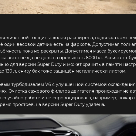
увеличенной толщины, колея расширена, подвеска комплек
ё один весовой датчик есть на фаркопе. Допустимая полная
одъёмность пока не раскрыты. Допустимая масса буксируемо
сса автопоезда не должна превышать 8000 кг. Ассистент б
ально для версии Super Duty и может хранить в памяти наст
о 130 л, снизу бак тоже защищён металлически листом.
тровым турбодизелем V6 c улучшенной системой охлаждения
ях. Очистка сажевого фильтра двигателя происходит не ав
а случайно работе и не спровоцировала, например, пожар 
время простоев, на версии Super Duty удалена.