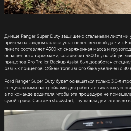
Днище Ranger Super Duty защищено стальными листами 
причём на каждом колесе установлен весовой датчик. Ещ
пикапа составляет 4500 кг, снаряженная масса и грузоп
оснащённого тормозами, составляет 4500 кг, но общая ма
прицепов Pro Trailer Backup Assist был доработан специ
разных прицепов. Объём топливного бака увеличен с 80 д
Ford Ranger Super Duty будет оснащаться только 3,0-ли
специальными настройками для работы в тяжёлых услови
а по команде водителя, чтобы эта процедура не помешал
сухой траве. Система stop&start, глушащая двигатель во 