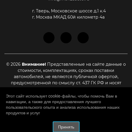
г. Тверь, Московское шоссе д.1 к.4
г. Москва МКАД 60й километр 4а
© 2026
Внимание!
Представленные на сайте данные о
стоимости, комплектациях, сроках поставки
автомобилей, не являются публичной офертой,
предусмотренной по смыслу ст. 437 ГК РФ и носят
информационный характер. Для уточнения актуальной
стоимости, сроках поставки и иных условиях,
Этот сайт использует cookie-файлы, чтобы помочь Вам в
навигации, а также для предоставления лучшего
являющихся существенными для заключения договора
пользовательского опыта и анализа использования наших
купли-продажи, необходимо связаться с нашими
продуктов и услуг
менеджерами
HATED.RU
– разработка и создание сайтов.
Принять