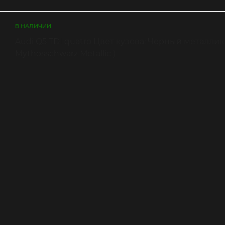
В НАЛИЧИИ
Audi Q5 TDI quatro Цвет кузова: Черный металлик 
Mythosschwarz Metallic )