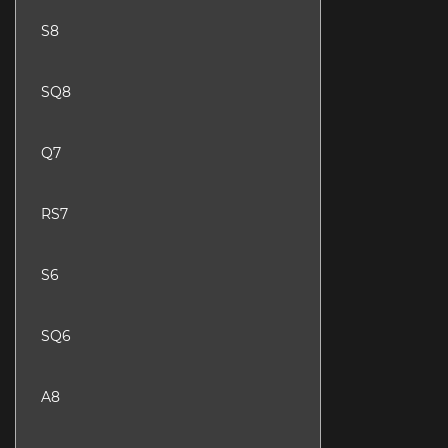
S8
SQ8
Q7
RS7
S6
SQ6
A8