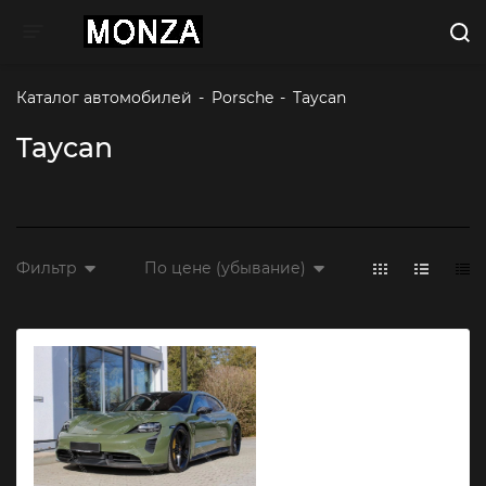
Toggle navigation
Каталог автомобилей
-
Porsche
-
Taycan
Taycan
Фильтр
По цене (убывание)