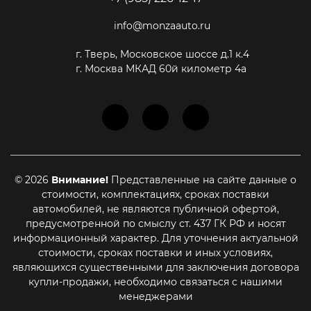
info@monzaauto.ru
г. Тверь, Московское шоссе д.1 к.4
г. Москва МКАД 60й километр 4а
© 2026
Внимание!
Представленные на сайте данные о
стоимости, комплектациях, сроках поставки
автомобилей, не являются публичной офертой,
предусмотренной по смыслу ст. 437 ГК РФ и носят
информационный характер. Для уточнения актуальной
стоимости, сроках поставки и иных условиях,
Этот сайт использует cookie-файлы, чтобы помочь Вам в
навигации, а также для предоставления лучшего
являющихся существенными для заключения договора
пользовательского опыта и анализа использования наших
купли-продажи, необходимо связаться с нашими
продуктов и услуг
менеджерами