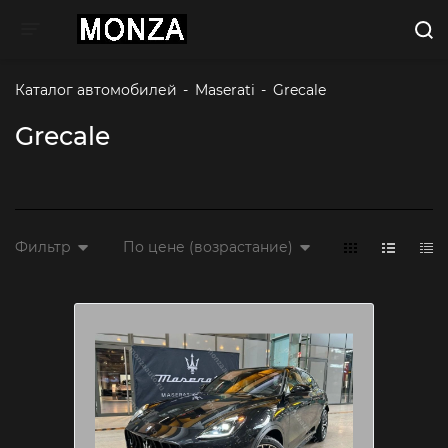
Toggle navigation
Каталог автомобилей
-
Maserati
-
Grecale
Grecale
Фильтр
По цене (возрастание)