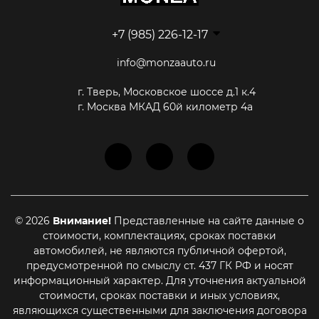
+7 (985) 226-12-17
info@monzaauto.ru
г. Тверь, Московское шоссе д.1 к.4
г. Москва МКАД 60й километр 4а
© 2026
Внимание!
Представленные на сайте данные о
стоимости, комплектациях, сроках поставки
автомобилей, не являются публичной офертой,
предусмотренной по смыслу ст. 437 ГК РФ и носят
информационный характер. Для уточнения актуальной
стоимости, сроках поставки и иных условиях,
Этот сайт использует cookie-файлы, чтобы помочь Вам в
навигации, а также для предоставления лучшего
являющихся существенными для заключения договора