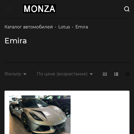
Toggle navigation
Каталог автомобилей
-
Lotus
-
Emira 
Emira
Фильтр
По цене (возрастание)