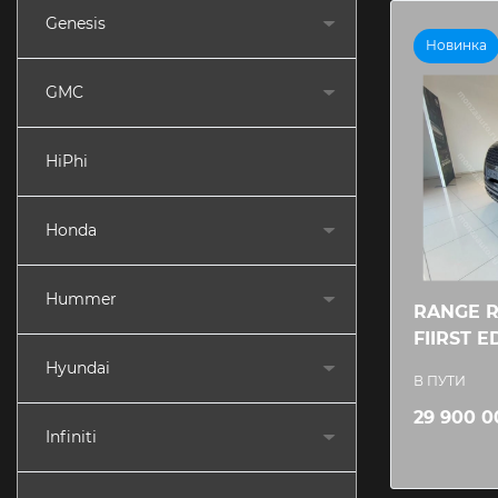
Genesis
Новинка
GMC
HiPhi
Honda
Hummer
RANGE 
FIIRST E
Hyundai
В ПУТИ
29 900 0
Infiniti