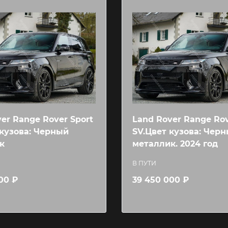
er Range Rover Sport
Land Rover Range Rov
 кузова: Черный
SV.Цвет кузова: Чер
к
металлик. 2024 год
В ПУТИ
00 ₽
39 450 000 ₽