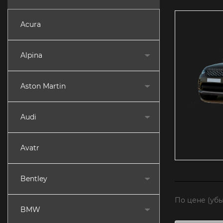
Acura
Alpina
Aston Martin
Audi
Avatr
Bentley
По цене (уб
BMW