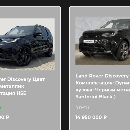
Land Rover Discovery
er Discovery Цвет
Комплектация: Dyna
металлик
кузова: Черный мета
тация HSE
Santorini Black )
И
В ПУТИ
00 ₽
14 950 000 ₽