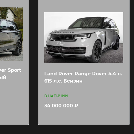
er Sport
Land Rover Range Rover 4.4 л.
ный
615 л.c. Бензин
В НАЛИЧИИ
34 000 000 ₽