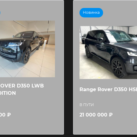
Новинка
ROVER D350 LWB
Range Rover D350 H
DITION
В ПУТИ
00 ₽
21 000 000 ₽