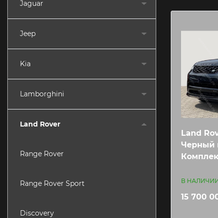
Jaguar
Jeep
Kia
Lamborghini
Land Rover
Land Rov
Черный 
Range Rover
Комплек
В НАЛИЧИ
Range Rover Sport
15 700 0
Discovery