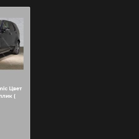
mic Цвет
ллик (