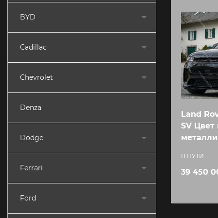
BYD
Cadillac
Chevrolet
Denza
Land Rov
SV Цвет
металли
Dodge
В ПУТИ
Ferrari
39 450 0
Ford