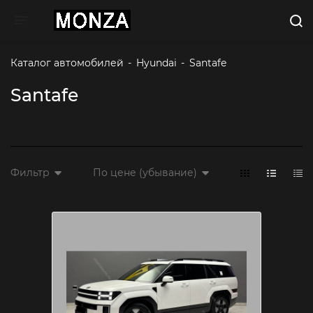
Toggle navigation
Каталог автомобилей
-
Hyundai
-
Santafe
Santafe
Фильтр
По цене (убывание)