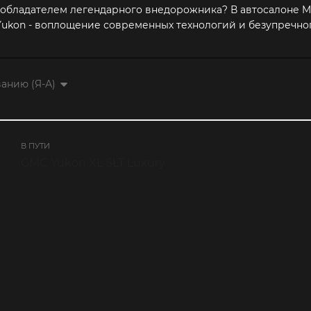
ь обладателем легендарного внедорожника? В автосалоне M
ukon - воплощение современных технологий и безупречног
анию (Я-А)
В ПУТИ
GMC Yukon XL SLT Luxury