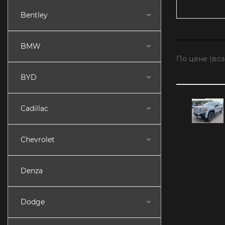
Bentley
BMW
По цене (во
BYD
Cadillac
Chevrolet
Denza
Dodge