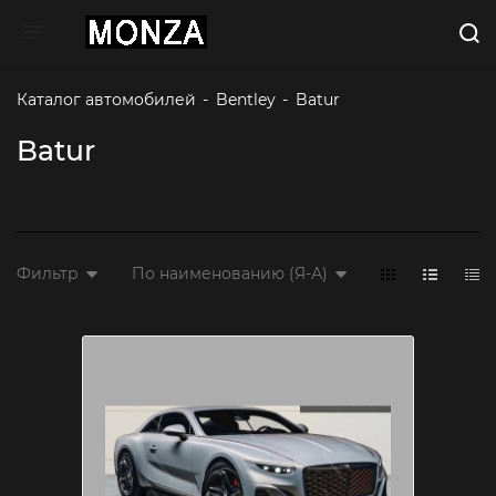
Toggle navigation
Каталог автомобилей
-
Bentley
-
Batur 
Batur
Фильтр
По наименованию (Я-А)